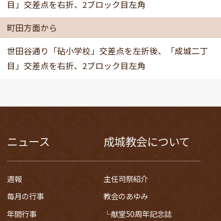
目」交差点を右折、2ブロック目左角
町田方面から
世田谷通り「砧小学校」交差点を左折後、「成城二丁
目」交差点を右折、2ブロック目左角
ニュース
成城教会について
週報
主任司祭紹介
毎月の行事
教会のあゆみ
年間行事
献堂50周年記念誌