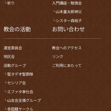
祈り
入門講座・勉強会
山本量太郎神父
シスター森裕子
教会の活動
お問い合わせ
運営委員会
教会へのアクセス
地区会
リンク
活動グループ
ご利用にあたって
聖タデオ聖歌隊
セシリア会
エファタ奉仕会
山友会支援グループ
多国籍サークル