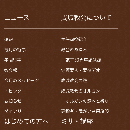
ニュース
成城教会について
週報
主任司祭紹介
毎月の行事
教会のあゆみ
年間行事
献堂50周年記念誌
教会報
守護聖人・聖タデオ
今月のメッセージ
成城教会の鐘
トピック
成城教会のオルガン
お知らせ
オルガンの調べと祈り
ダイアリー
高齢者・障がい者用施設
はじめての方へ
ミサ・講座