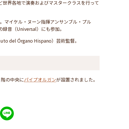
ど世界各地で演奏およびマスタークラスを行って
ベルより発表。マイケル・ヌーン指揮アンサンブル・プル
（Universal）にも参加。
el Órgano Hispano）芸術監督。
２階の中央に
パイプオルガン
が設置されました。