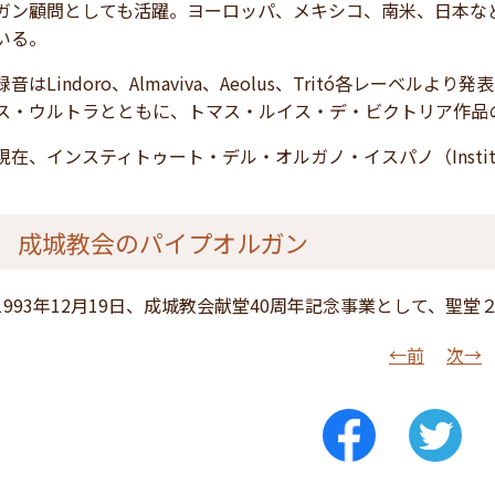
ガン顧問としても活躍。ヨーロッパ、メキシコ、南米、日本な
いる。
録音はLindoro、Almaviva、Aeolus、Tritó各レー
ス・ウルトラとともに、トマス・ルイス・デ・ビクトリア作品の録音
現在、インスティトゥート・デル・オルガノ・イスパノ（Instituto d
成城教会のパイプオルガン
1993年12月19日、成城教会献堂40周年記念事業として、聖堂
←前
次→