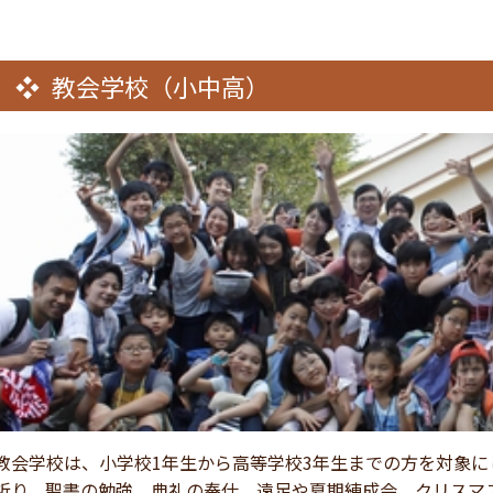
教会学校（小中高）
教会学校は、小学校1年生から高等学校3年生までの方を対象に
祈り、聖書の勉強、典礼の奉仕、遠足や夏期練成会、クリスマ