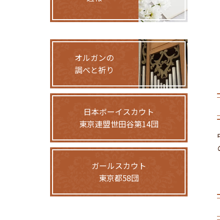
オルガンの
調べと祈り
日本ボーイスカウト
東京連盟世田谷第14団
ガールスカウト
東京都58団