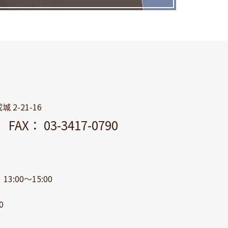
 2-21-16
11
FAX： 03-3417-0790
3:00～15:00
0