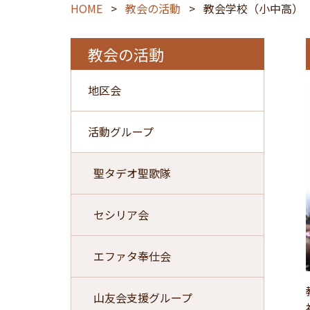
HOME
>
教会の活動
>
教会学校（小中高）
教会の活動
地区会
活動グループ
聖タデオ聖歌隊
セシリア会
エファタ奉仕会
山友会支援グループ