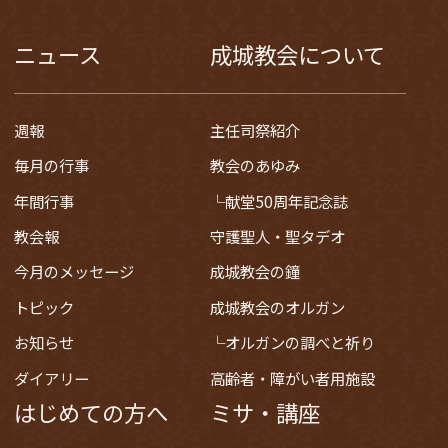
ニュース
成城教会について
週報
主任司祭紹介
毎月の行事
教会のあゆみ
年間行事
献堂50周年記念誌
教会報
守護聖人・聖タデオ
今月のメッセージ
成城教会の鐘
トピック
成城教会のオルガン
お知らせ
オルガンの調べと祈り
ダイアリー
高齢者・障がい者用施設
はじめての方へ
ミサ・講座