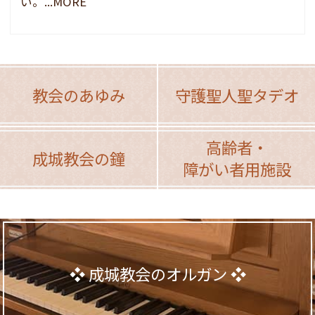
い。...MORE
教会のあゆみ
守護聖人聖タデオ
高齢者・
成城教会の鐘
障がい者用施設
成城教会のオルガン