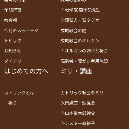
年間行事
献堂50周年記念誌
教会報
守護聖人・聖タデオ
今月のメッセージ
成城教会の鐘
トピック
成城教会のオルガン
お知らせ
オルガンの調べと祈り
ダイアリー
高齢者・障がい者用施設
はじめての方へ
ミサ・講座
カトリックとは
カトリック教会のミサ
祈り
入門講座・勉強会
山本量太郎神父
シスター森裕子