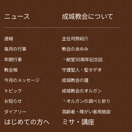
ニュース
成城教会について
週報
主任司祭紹介
毎月の行事
教会のあゆみ
年間行事
献堂50周年記念誌
教会報
守護聖人・聖タデオ
今月のメッセージ
成城教会の鐘
トピック
成城教会のオルガン
お知らせ
オルガンの調べと祈り
ダイアリー
高齢者・障がい者用施設
はじめての方へ
ミサ・講座