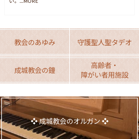
い。...MORE
教会のあゆみ
守護聖人聖タデオ
高齢者・
成城教会の鐘
障がい者用施設
成城教会のオルガン