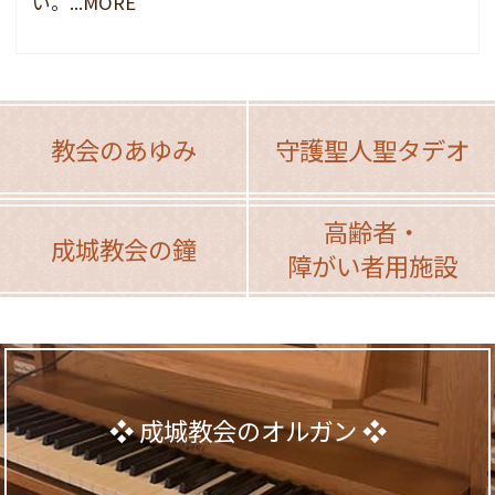
い。...MORE
教会のあゆみ
守護聖人聖タデオ
高齢者・
成城教会の鐘
障がい者用施設
成城教会のオルガン