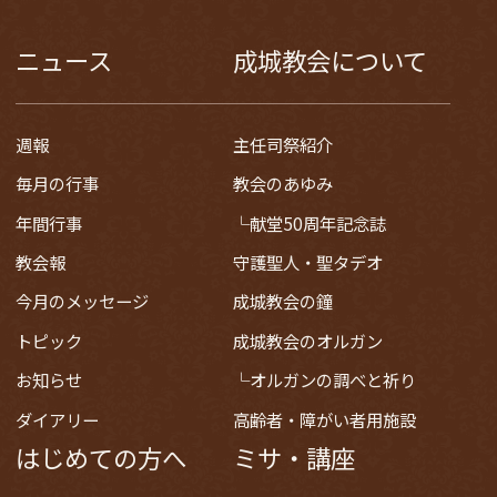
ニュース
成城教会について
週報
主任司祭紹介
毎月の行事
教会のあゆみ
年間行事
献堂50周年記念誌
教会報
守護聖人・聖タデオ
今月のメッセージ
成城教会の鐘
トピック
成城教会のオルガン
お知らせ
オルガンの調べと祈り
ダイアリー
高齢者・障がい者用施設
はじめての方へ
ミサ・講座