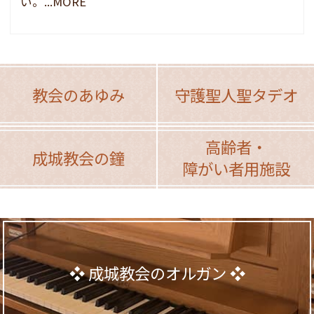
い。...MORE
教会のあゆみ
守護聖人聖タデオ
高齢者・
成城教会の鐘
障がい者用施設
成城教会のオルガン