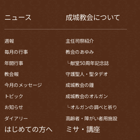
ニュース
成城教会について
週報
主任司祭紹介
毎月の行事
教会のあゆみ
年間行事
献堂50周年記念誌
教会報
守護聖人・聖タデオ
今月のメッセージ
成城教会の鐘
トピック
成城教会のオルガン
お知らせ
オルガンの調べと祈り
ダイアリー
高齢者・障がい者用施設
はじめての方へ
ミサ・講座