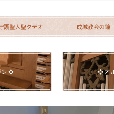
守護聖人聖タデオ
成城教会の鐘
ガン
オ