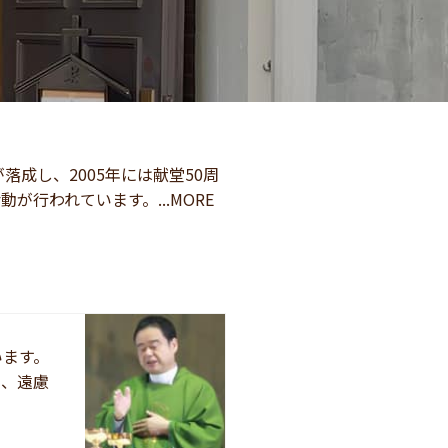
落成し、2005年には献堂50周
行われています。...MORE
います。
き、遠慮