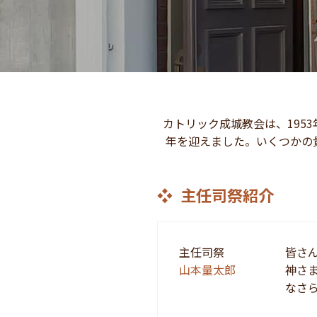
カトリック成城教会は、1953
年を迎えました。いくつかの貴
主任司祭紹介
主任司祭
皆さ
山本量太郎
神さ
なさら