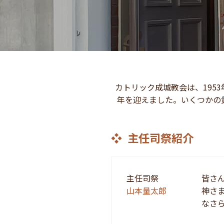
カトリック成城教会は、1953
年を迎えました。いくつかの貴
主任司祭紹介
主任司祭
皆さ
山本量太郎
神さ
なさら