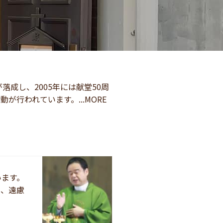
落成し、2005年には献堂50周
行われています。...MORE
います。
き、遠慮