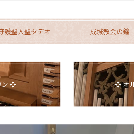
守護聖人聖タデオ
成城教会の鐘
ガン
オ