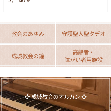
い。...MORE
教会のあゆみ
守護聖人聖タデオ
高齢者・
成城教会の鐘
障がい者用施設
成城教会のオルガン