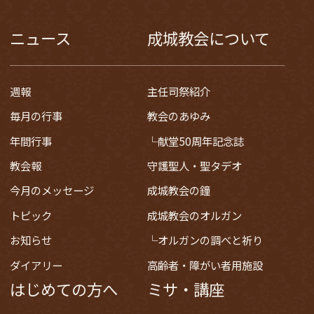
ニュース
成城教会について
週報
主任司祭紹介
毎月の行事
教会のあゆみ
年間行事
献堂50周年記念誌
教会報
守護聖人・聖タデオ
今月のメッセージ
成城教会の鐘
トピック
成城教会のオルガン
お知らせ
オルガンの調べと祈り
ダイアリー
高齢者・障がい者用施設
はじめての方へ
ミサ・講座