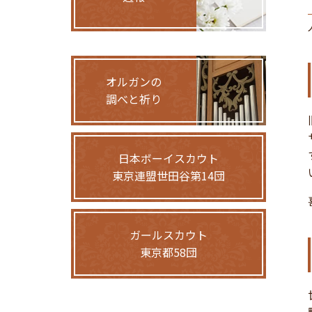
オルガンの
調べと祈り
日本ボーイスカウト
東京連盟世田谷第14団
ガールスカウト
東京都58団