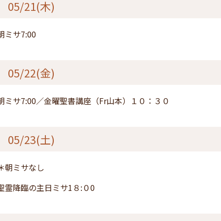
05/21(木)
朝ミサ7:00
05/22(金)
朝ミサ7:00／金曜聖書講座（Fr山本）１０：３０
05/23(土)
＊朝ミサなし
聖霊降臨の主日ミサ1８:０0