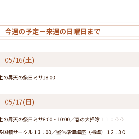
今週の予定－来週の日曜日まで
05/16(土)
主の昇天の祭日ミサ18:00
05/17(日)
主の昇天の祭日ミサ8:00・10:00／春の大掃除１１：００
多国籍サークル１3：00／堅信準備講座（補講）１2：3０