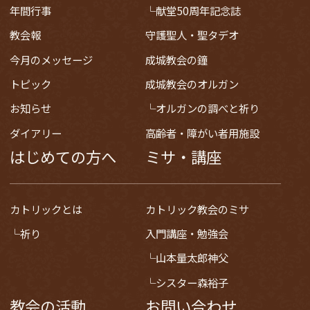
年間行事
献堂50周年記念誌
教会報
守護聖人・聖タデオ
今月のメッセージ
成城教会の鐘
トピック
成城教会のオルガン
お知らせ
オルガンの調べと祈り
ダイアリー
高齢者・障がい者用施設
はじめての方へ
ミサ・講座
カトリックとは
カトリック教会のミサ
祈り
入門講座・勉強会
山本量太郎神父
シスター森裕子
教会の活動
お問い合わせ