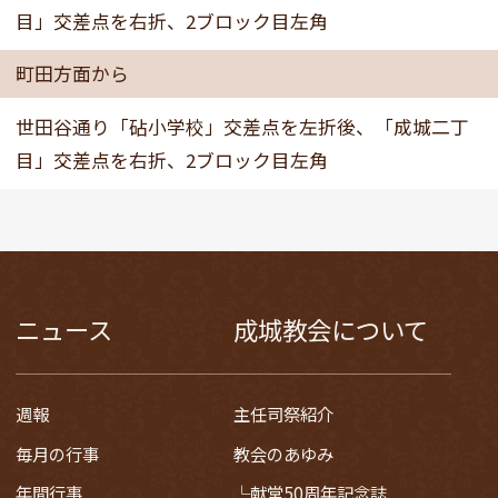
目」交差点を右折、2ブロック目左角
町田方面から
世田谷通り「砧小学校」交差点を左折後、「成城二丁
目」交差点を右折、2ブロック目左角
ニュース
成城教会について
週報
主任司祭紹介
毎月の行事
教会のあゆみ
年間行事
献堂50周年記念誌