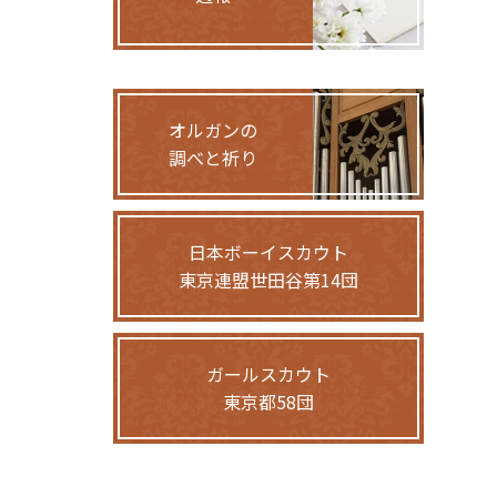
オルガンの
調べと祈り
日本ボーイスカウト
東京連盟世田谷第14団
ガールスカウト
東京都58団