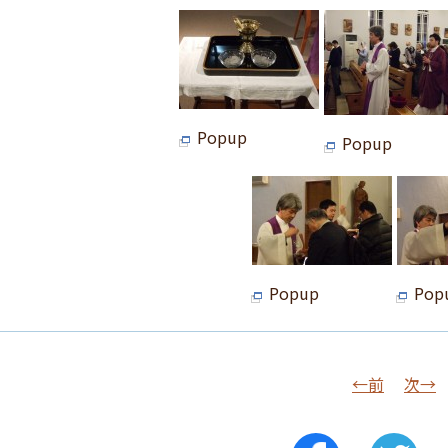
Popup
Popup
Popup
Pop
←前
次→