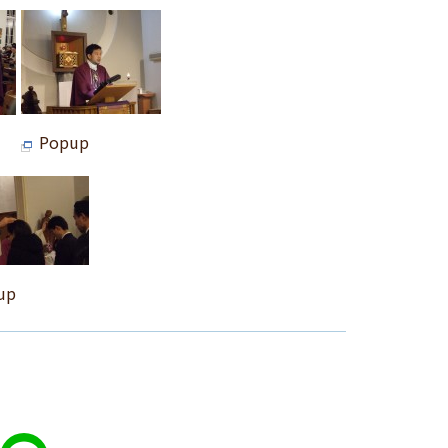
Popup
up