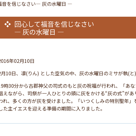
福音を信じなさい― 灰の水曜日 ―
回心して福音を信じなさい
― 灰の水曜日 ―
2016年02月10日
2月10日、凛(りん) とした空気の中、灰の水曜日のミサが執(と
19時30分から古郡神父の司式のもと灰の祝福が行われ、「あ
唱えながら、司祭が一人ひとりの頭に灰をかける“灰の式”があ
われ、多くの方が灰を受けました。「いつくしみの特別聖年」
した主イエスを迎える準備の期間に入りました。