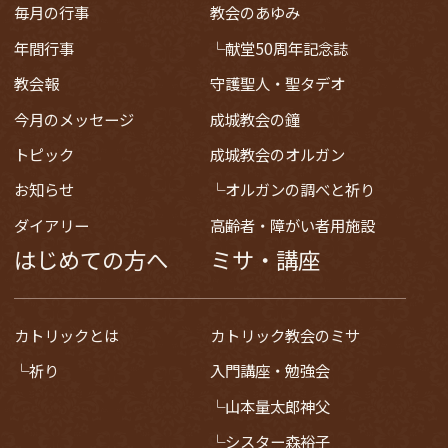
毎月の行事
教会のあゆみ
年間行事
献堂50周年記念誌
教会報
守護聖人・聖タデオ
今月のメッセージ
成城教会の鐘
トピック
成城教会のオルガン
お知らせ
オルガンの調べと祈り
ダイアリー
高齢者・障がい者用施設
はじめての方へ
ミサ・講座
カトリックとは
カトリック教会のミサ
祈り
入門講座・勉強会
山本量太郎神父
シスター森裕子