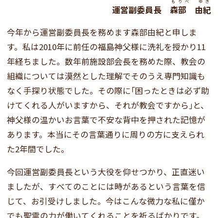
もりべ ゆき
運営副委員長
森部 由紀
今年から運営副委員長を務めます森部由紀と申しま
す。私は2010年に前任の福島神父様に洗礼を授かり11
年経ちました。数年前施設部会長を務めた際、教会の
組織については漠然とした理解でそのうえ専門知識も
なく手探り状態でした。その際に｢困ったときは必ず助
けてくれる人がいますから、それが教会ですから｣と、
神父様の温かいお言葉で不安な背中を押された記憶が
あります。本当にその言葉通りに周りの方に支えられ
た2年間でした。
今回運営副委員長という大役を仰せつかり、正直迷い
ましたが、すべてのことには時があるという言葉を信
じて、お引受けしました。今はこんな微力な私に僅か
でも聖霊の力が働いてくれることを祈るばかりです。