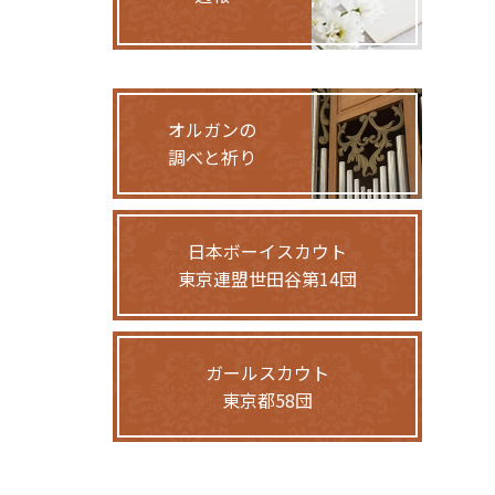
オルガンの
調べと祈り
日本ボーイスカウト
東京連盟世田谷第14団
ガールスカウト
東京都58団