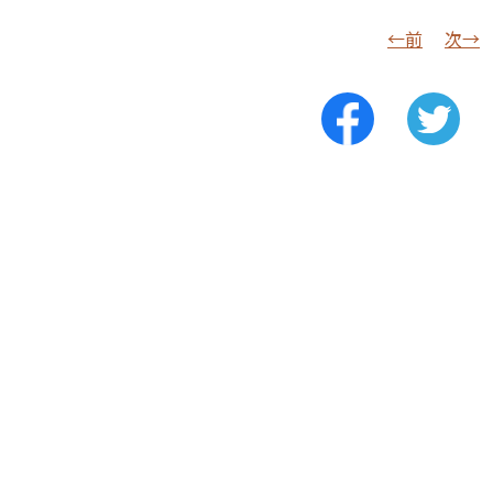
←前
次→