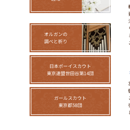
オルガンの
調べと祈り
日本ボーイスカウト
東京連盟世田谷第14団
ガールスカウト
東京都58団