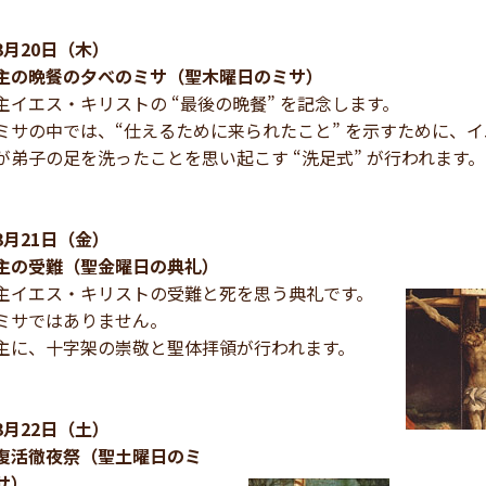
3月20日（木）
主の晩餐の夕べのミサ（聖木曜日のミサ）
主イエス・キリストの “最後の晩餐” を記念します。
ミサの中では、“仕えるために来られたこと” を示すために、
が弟子の足を洗ったことを思い起こす “洗足式” が行われます。
3月21日（金）
主の受難（聖金曜日の典礼）
主イエス・キリストの受難と死を思う典礼です。
ミサではありません。
主に、十字架の崇敬と聖体拝領が行われます。
3月22日（土）
復活徹夜祭（聖土曜日のミ
サ）