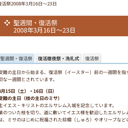
活祭2008年3月16日～23日
聖週間・復活祭
2008年3月16日～23日
聖週間・復活祭
復活徹夜祭・洗礼式
復活祭
受難の主日から始まる、復活祭（イースター）前の一週間を指す
切な一週間とされています。
3月15日（土）・16日（日）
受難の主日（枝の主日のミサ）
主イエス・キリストのエルサレム入城を記念しています。
葉のついた枝を切り、道に敷いてイエス様を歓迎したエルサレ
は、ミサのはじめに祝福された棕櫚（しゅろ）やオリーブなど