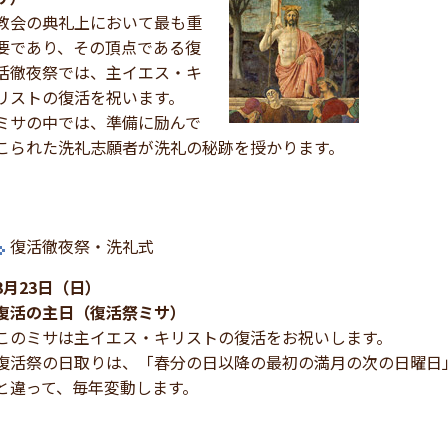
教会の典礼上において最も重
要であり、その頂点である復
活徹夜祭では、主イエス・キ
リストの復活を祝います。
ミサの中では、準備に励んで
こられた洗礼志願者が洗礼の秘跡を授かります。
復活徹夜祭・洗礼式
3月23日（日）
復活の主日（復活祭ミサ）
このミサは主イエス・キリストの復活をお祝いします。
復活祭の日取りは、「春分の日以降の最初の満月の次の日曜日
と違って、毎年変動します。