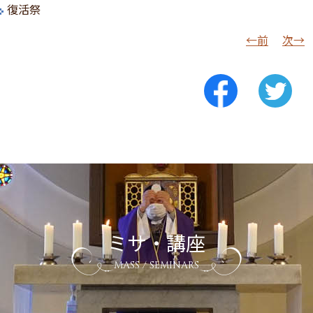
復活祭
←前
次→
ミサ・講座
MASS / SEMINARS