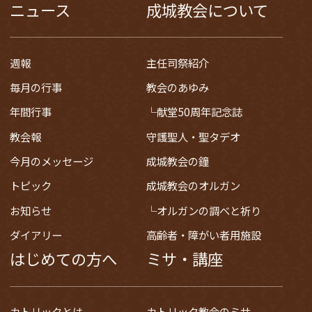
ニュース
成城教会について
週報
主任司祭紹介
毎月の行事
教会のあゆみ
年間行事
献堂50周年記念誌
教会報
守護聖人・聖タデオ
今月のメッセージ
成城教会の鐘
トピック
成城教会のオルガン
お知らせ
オルガンの調べと祈り
ダイアリー
高齢者・障がい者用施設
はじめての方へ
ミサ・講座
カトリックとは
カトリック教会のミサ